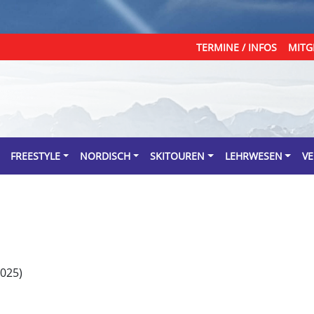
TERMINE / INFOS
MITG
FREESTYLE
NORDISCH
SKITOUREN
LEHRWESEN
VE
025)