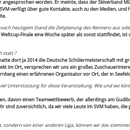
 angesprochen worden. Er meinte, dass der Skiverband Mün
 SVM verfügt über gute Kontakte, auch zu den Medien, und 
te.
nn nach heutigem Stand die Zeitplanung des Rennens aus oder
 Weltcup-Finale eine Woche später als sonst stattfindet, i
 statt ?
tte dort ja 2014 die Deutsche Schülermeisterschaft mit gr
rekt im Ort, versprechen wir uns ein großes Zuschauerinter
rnberg einen erfahrenen Organisator vor Ort, der in Seefeld
viel Unterstützung für diese Veranstaltung. Wie und wo kön
n, davon einen Teamwettbewerb, der allerdings am Gudiberg
 sind zuversichtlich, da wir viele Leute im SVM haben, die
n, sondern von einer anderen Liga, können wir das stemme