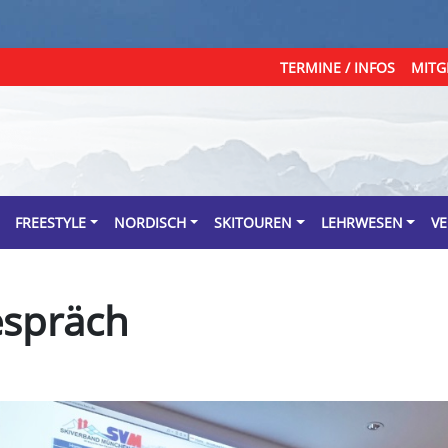
TERMINE / INFOS
MITG
FREESTYLE
NORDISCH
SKITOUREN
LEHRWESEN
VE
espräch