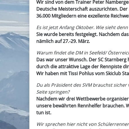
Wir sind von dem Trainer Peter Namberger
Deutsche Meisterschaft auszurichten. Der
36.000 Mitgliedern eine exzellente Reichwei
Es ist jetzt Anfang Oktober. Wie sieht de
Sie wurde bereits festgelegt. Nachdem das
nämlich auf 27.-29. März.
Warum findet die DM in Seefeld/ Österreich
Das war unser Wunsch. Der SC Starnberg ha
durch die attraktive Lage der Rennpiste di
Wir haben mit Tissi Pohlus vom Skiclub Sta
Du als Präsident des SVM brauchst sicher 
Seite springen?
Nachdem wir drei Wettbewerbe organisiere
unsere bewährten Rennhelfer brauchen. Wir
tun ist.
Wir sprechen hier nicht von Schülerrenne