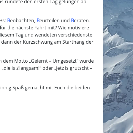
s rundete den ersten Tag gelungen ab.
3Bs:
B
eobachten,
B
eurteilen und
B
eraten.
ür die nächste Fahrt mit? Wie motiviere
an diesem Tag und wendeten verschiedenste
s dann der Kurzschwung am Starthang der
ch dem Motto „Gelernt – Umgesetzt“ wurde
e is z’langsam!“ oder „jetz is grutscht –
nsinnig Spaß gemacht mit Euch die beiden