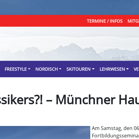
TERMINE / INFOS
MITG
FREESTYLE
NORDISCH
SKITOUREN
LEHRWESEN
VE
ssikers?! – Münchner Ha
Am Samstag, den 06.
Fortbildungssemina