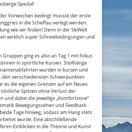
sberge Spezial!
er Vorwochen bedingt musste der erste
nggries in die Scheffau verlegt werden.
ung wie wir finden! Denn in der SkiWelt
eten wirklich super Schneebedingungen und
en Gruppen ging es also an Tag 1 mit Fokus
können in sportliche Kurven. Steilhänge
ariantenabfahrten wurden in kurzen und
it den verschiedensten Schwerpunkten
r es die eigenen Grenzen auf ein Neues
sönliche Spitzen ohne Verlust der
en und dabei die jeweilige „Komfortzone“
Thematik Bewegungssehen und Feedback
 beide Tage hinweg, sodass am Hang stets
rbeitet wurde. Eine abschließende
feren Einblicken in die Theorie und Kunst