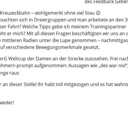
des Feedback Geben
Kreuzeckbahn – wohlgemerkt ohne viel Stau 😉
 coachten sich in Dreiergruppen und man arbeitete an den 
eser Fahrt? Welche Tipps gebe ich meinem Trainingspartner f
teht er mich? Mit all diesen Fragen beschäftigten wir uns 
e mittleren Radien unter die Lupe genommen – nachmittga
 auf verschiedene Bewegungsmerkmale gesetzt.
perG Weltcup der Damen an der Strecke zuzusehen. Frei na
hmern prompt aufgenommen: Aussagen wie „des war nix!“, „di
 an dieser Stelle! Ihr habt toll mitgezogen und es hat wah
wieder!