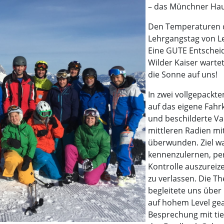
– das Münchner Hau
Den Temperaturen d
Lehrgangstag von Le
Eine GUTE Entscheid
Wilder Kaiser wart
die Sonne auf uns!
In zwei vollgepackt
auf das eigene Fahr
und beschilderte V
mittleren Radien m
überwunden. Ziel wa
kennenzulernen, per
Kontrolle auszureiz
zu verlassen. Die 
begleitete uns über
auf hohem Level gea
Besprechung mit tie