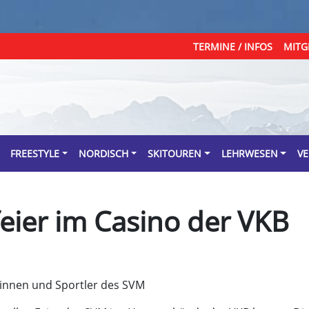
TERMINE / INFOS
MITG
FREESTYLE
NORDISCH
SKITOUREN
LEHRWESEN
VE
eier im Casino der VKB
erinnen und Sportler des SVM