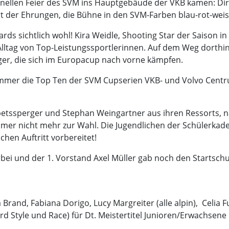
ionellen Feier des SVM ins Hauptgebäude der VKB kamen: Dire
 Ort der Ehrungen, die Bühne in den SVM-Farben blau-rot-wei
rds sichtlich wohl! Kira Weidle, Shooting Star der Saison in
Alltag von Top-Leistungssportlerinnen. Auf dem Weg dorthi
ger, die sich im Europacup nach vorne kämpfen.
mer die Top Ten der SVM Cupserien VKB- und Volvo Centru
petssperger und Stephan Weingartner aus ihren Ressorts, n
mer nicht mehr zur Wahl. Die Jugendlichen der Schülerkade
chen Auftritt vorbereitet!
orbei und der 1. Vorstand Axel Müller gab noch den Startsc
Brand, Fabiana Dorigo, Lucy Margreiter (alle alpin), Celia Fun
 Style und Race) für Dt. Meistertitel Junioren/Erwachsene