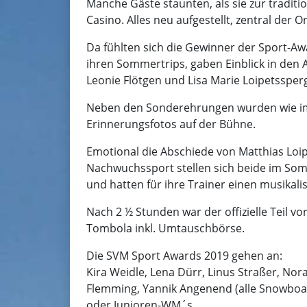
Manche Gäste staunten, als sie zur tradit
Casino. Alles neu aufgestellt, zentral der
Da fühlten sich die Gewinner der Sport-Awa
ihren Sommertrips, gaben Einblick in den 
Leonie Flötgen und Lisa Marie Loipetssper
Neben den Sonderehrungen wurden wie im
Erinnerungsfotos auf der Bühne.
Emotional die Abschiede von Matthias Loi
Nachwuchssport stellen sich beide im Som
und hatten für ihre Trainer einen musikalis
Nach 2 ½ Stunden war der offizielle Teil v
Tombola inkl. Umtauschbörse.
Die SVM Sport Awards 2019 gehen an:
Kira Weidle, Lena Dürr, Linus Straßer, Nora 
Flemming, Yannik Angenend (alle Snowboard
oder Junioren-WM´s.