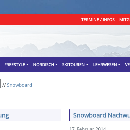
TERMINE / INFOS
MITG
FREESTYLE
NORDISCH
SKITOUREN
LEHRWESEN
VE
d
//
Snowboard
tung
Snowboard Nachwu
17. Februar 2014