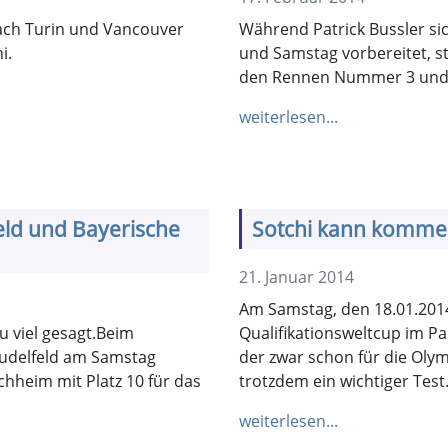
nach Turin und Vancouver
Während Patrick Bussler si
i.
und Samstag vorbereitet, s
den Rennen Nummer 3 und 4
weiterlesen...
ld und Bayerische
Sotchi kann komm
21. Januar 2014
Am Samstag, den 18.01.2014
u viel gesagt.Beim
Qualifikationsweltcup im Par
Sudelfeld am Samstag
der zwar schon für die Olymp
schheim mit Platz 10 für das
trotzdem ein wichtiger Test
weiterlesen...